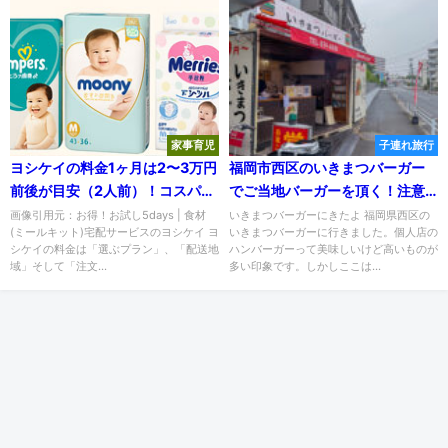
家事育児
子連れ旅行
ヨシケイの料金1ヶ月は2〜3万円
福岡市西区のいきまつバーガー
前後が目安（2人前）！コスパが
でご当地バーガーを頂く！注意
高いプランと安く注文する方法
点も紹介
画像引用元：お得！お試し5days | 食材
いきまつバーガーにきたよ 福岡県西区の
(ミールキット)宅配サービスのヨシケイ ヨ
いきまつバーガーに行きました。個人店の
を解説
シケイの料金は「選ぶプラン」、「配送地
ハンバーガーって美味しいけど高いものが
域」そして「注文...
多い印象です。しかしここは...