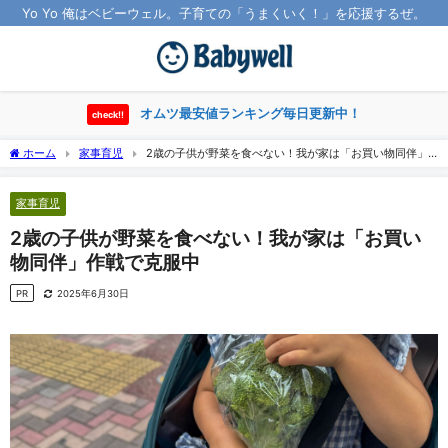
Yo Yo 俺はベビーウェル。子育ての「うまくいく！」を応援するぜ。
オムツ最安値ランキング毎日更新中！
check!!
ホーム
家事育児
2歳の子供が野菜を食べない！我が家は「お買い物同伴」
作戦で克服中
家事育児
2歳の子供が野菜を食べない！我が家は「お買い
物同伴」作戦で克服中
PR
2025年6月30日