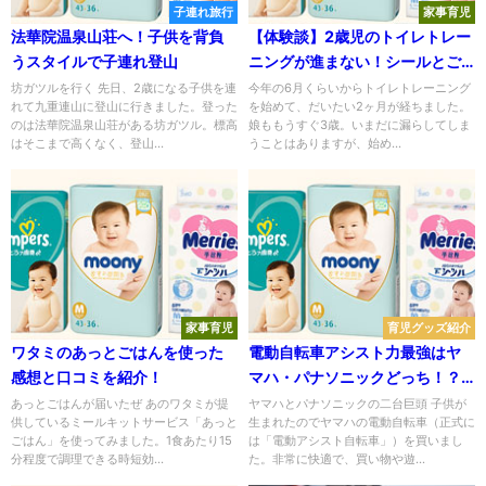
子連れ旅行
家事育児
法華院温泉山荘へ！子供を背負
【体験談】2歳児のトイレトレー
うスタイルで子連れ登山
ニングが進まない！シールとご
褒美で乗り切った話
坊ガツルを行く 先日、2歳になる子供を連
今年の6月くらいからトイレトレーニング
れて九重連山に登山に行きました。登った
を始めて、だいたい2ヶ月が経ちました。
のは法華院温泉山荘がある坊ガツル。標高
娘ももうすぐ3歳。いまだに漏らしてしま
はそこまで高くなく、登山...
うことはありますが、始め...
家事育児
育児グッズ紹介
ワタミのあっとごはんを使った
電動自転車アシスト力最強はヤ
感想と口コミを紹介！
マハ・パナソニックどっち！？
両方乗った結論
あっとごはんが届いたぜ あのワタミが提
ヤマハとパナソニックの二台巨頭 子供が
供しているミールキットサービス「あっと
生まれたのでヤマハの電動自転車（正式に
ごはん」を使ってみました。1食あたり15
は「電動アシスト自転車」）を買いまし
分程度で調理できる時短効...
た。非常に快適で、買い物や遊...