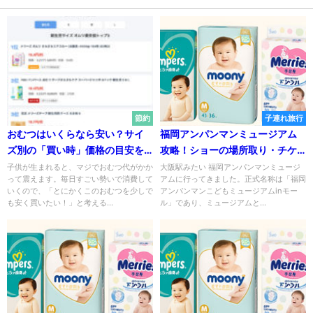
節約
子連れ旅行
おむつはいくらなら安い？サイ
福岡アンパンマンミュージアム
ズ別の「買い時」価格の目安を
攻略！ショーの場所取り・チケ
探ってみる
ット・遊び方を実体験で紹介
子供が生まれると、マジでおむつ代がかか
大阪駅みたい 福岡アンパンマンミュージ
って震えます。毎日すごい勢いで消費して
アムに行ってきました。正式名称は「福岡
いくので、「とにかくこのおむつを少しで
アンパンマンこどもミュージアムinモー
も安く買いたい！」と考える...
ル」であり、ミュージアムと...