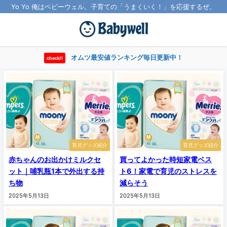
Yo Yo 俺はベビーウェル。子育ての「うまくいく！」を応援するぜ。
オムツ最安値ランキング毎日更新中！
check!!
育児グッズ紹介
育児グッズ紹介
赤ちゃんのお出かけミルクセ
買ってよかった時短家電ベス
ット｜哺乳瓶1本で外出する持
ト6！家電で育児のストレスを
ち物
減らそう
2025年5月13日
2025年5月13日