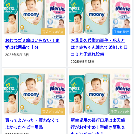
育児グッズ紹介
子連れ旅行
おむつゴミ箱はいらない！ま
お花見久兵衛の事件・犯人と
ずは代用品で十分
は？赤ちゃん連れで3泊した口
コミと子連れ設備
2025年5月13日
2025年5月13日
育児グッズ紹介
子育てとお金
買ってよかった・買わなくて
新生児用の銀行口座は楽天銀
よかったベビー用品
行がおすすめ！手続き簡単＆
キャンペーンあり